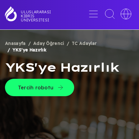
Ana
içeriğe
Menü
Toggle
Toggle
ULUSLARARASI
KIBRIS
atla
search
languag
ÜNIVERSITESI
interface
switche
Anasayfa
Aday Öğrenci
TC Adaylar
SAYFA
YKS'ye Hazırlık
YOLU
YKS'ye Hazırlık
Tercih robotu