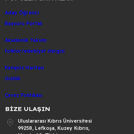
Temel
40
-
-
Matematik
Aday Öğrenci
Fen Bilimleri
20
-
-
Başvuru Portalı
Türkçe
40
-
-
Akademik Takvim
Sosyal
20
-
-
Bilimler
folklor/edebiyat dergisi
Soru
AYT Netleri
Ücretli
50%
Sayısı
Kampüs Haritası
Dersler
Gizlilik
Matematik
40
-
-
Çerez Politikası
Fizik
14
-
-
BİZE ULAŞIN
Kimya
13
-
-
Uluslararası Kıbrıs Üniversitesi
Biyoloji
13
-
-
99258, Lefkoşa, Kuzey Kıbrıs,
İnşaat