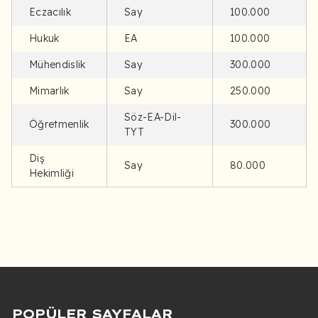
Coğrafya-1
6
-
-
Eczacılık
Say
100.000
Soru
AYT Netleri
Ücretli
50%
Matematik
40
-
-
Sayısı
Hukuk
EA
100.000
Tarih-1
10
-
-
Dersler
Mühendislik
Say
300.000
Türk Dili ve
Matematik
40
-
-
24
-
-
Mimarlık
Say
250.000
Edebiyatı
Fizik
14
-
-
Söz-EA-Dil-
Öğretmenlik
300.000
TYT
Kimya
13
-
-
Diş
Biyoloji
13
-
-
Say
80.000
Hekimliği
Enerji
Sistemleri
Mühendisliği
(İngilizce)
Soru
TYT Netleri
Ücretli
50%
Sayısı
Dersler
-
-
POPÜLER SAYFALAR