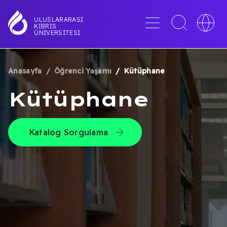
Ana
içeriğe
Menü
Toggle
Toggle
ULUSLARARASI
KIBRIS
atla
search
languag
ÜNIVERSITESI
interface
switche
Anasayfa
Öğrenci Yaşamı
Kütüphane
SAYFA
Kütüphane
YOLU
Katalog Sorgulama