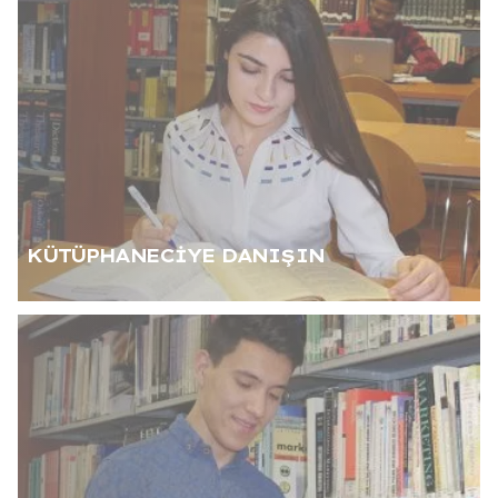
Sunum Yapma İpuçları
tıklayınız
KÜTÜPHANECİYE DANIŞIN