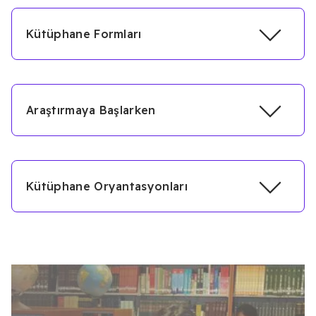
Kütüphane Formları
Araştırmaya Başlarken
ILLFormu
Rezerv Birimine Kitap Aktarma Formu
Tez Talep Formu
Kütüphane Oryantasyonları
İntihal Nedir?
tıklayınız
Akademik Dürüstlük
tıklayınız
Güvenilir Kaynak Tarama
tıklayınız