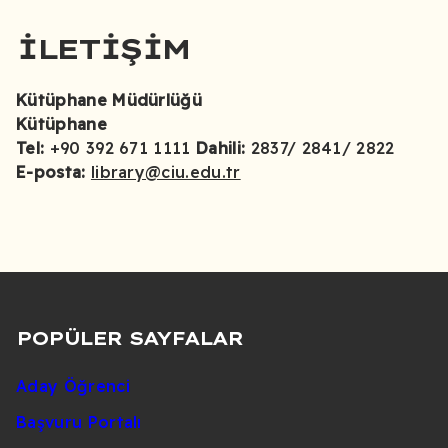
İLETIŞIM
Kütüphane Müdürlüğü
Kütüphane
Tel:
+90 392 671 1111
Dahili:
2837/ 2841/ 2822
E-posta:
library@ciu.edu.tr
POPÜLER SAYFALAR
Aday Öğrenci
Başvuru Portalı