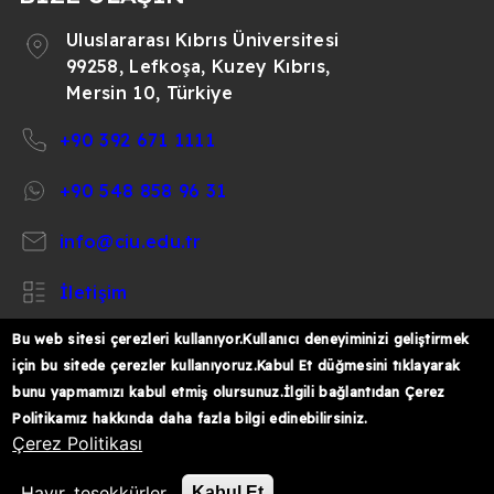
Uluslararası Kıbrıs Üniversitesi
99258, Lefkoşa, Kuzey Kıbrıs,
Mersin 10, Türkiye
+90 392 671 1111
+90 548 858 96 31
info@ciu.edu.tr
İletişim
Bu web sitesi çerezleri kullanıyor.Kullanıcı deneyiminizi geliştirmek
için bu sitede çerezler kullanıyoruz.Kabul Et düğmesini tıklayarak
bunu yapmamızı kabul etmiş olursunuz.İlgili bağlantıdan Çerez
https://www.facebook.com/CIUOfficial
https://twitter.com/CIUOfficial
https://www.instagram.com/ciu.officia
https://www.youtube.com/user/ul
https://www.linkedin.co
Politikamız hakkında daha fazla bilgi edinebilirsiniz.
k%C4%B1br%C4%B1s-
Çerez Politikası
%C3%BCniversitesi/
© 2026 Uluslararası Kıbrıs Üniversitesi
Hayır, teşekkürler
Kabul Et