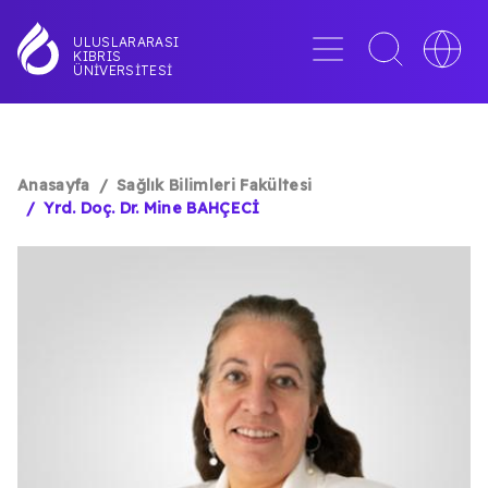
Ana
içeriğe
Menü
Toggle
Toggle
ULUSLARARASI
KIBRIS
atla
search
languag
ÜNIVERSITESI
interface
switche
Anasayfa
Sağlık Bilimleri Fakültesi
SAYFA
Yrd. Doç. Dr. Mine BAHÇECİ
YOLU