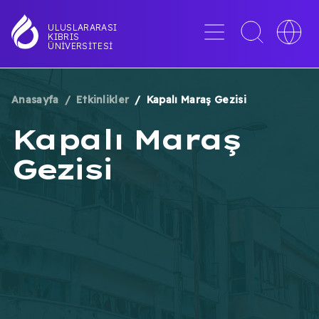
Ana
içeriğe
Menü
Toggle
Toggle
ULUSLARARASI
KIBRIS
atla
search
languag
ÜNIVERSITESI
interface
switche
Anasayfa
Etkinlikler
Kapalı Maraş Gezisi
SAYFA
Kapalı Maraş
YOLU
Gezisi