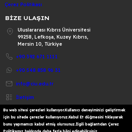
Çerez Politikası
BİZE ULAŞIN
Uluslararası Kıbrıs Üniversitesi
99258, Lefkoşa, Kuzey Kıbrıs,
Mersin 10, Türkiye
+90 392 671 1111
+90 548 858 96 31
info@ciu.edu.tr
İletişim
Bu web sitesi çerezleri kullanıyor.Kullanıcı deneyiminizi geliştirmek
için bu sitede çerezler kullanıyoruz.Kabul Et düğmesini tıklayarak
bunu yapmamızı kabul etmiş olursunuz.İlgili bağlantıdan Çerez
https://www.facebook.com/CIUOfficial
https://twitter.com/CIUOfficial
https://www.instagram.com/ciu.officia
https://www.youtube.com/user/ul
https://www.linkedin.co
Politikamız hakkında daha fazla bilgi edinebilirsiniz.