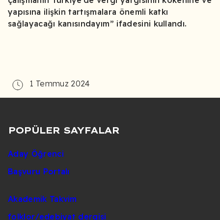
çalışmanın Türkiye’de vergi yargısının kökenine ve
yapısına ilişkin tartışmalara önemli katkı
sağlayacağı kanısındayım” ifadesini kullandı.
1 Temmuz 2024
POPÜLER SAYFALAR
Aday Öğrenci
Başvuru Portalı
Akademik Takvim
folklor/edebiyat dergisi