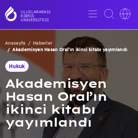
Ana
içeriğe
Menü
Toggle
Toggle
ULUSLARARASI
KIBRIS
atla
search
languag
ÜNIVERSITESI
interface
switche
Anasayfa
Haberler
SAYFA
Akademisyen Hasan Oral’ın ikinci kitabı yayımlandı
YOLU
Hukuk
Akademisyen
Hasan Oral’ın
ikinci kitabı
yayımlandı