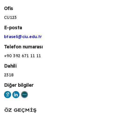
Ofis
CU123
E-posta
btaseli@ciu.edu.tr
Telefon numarası
+90 392 671 11 11
Dahili
2318
Diğer bilgiler
ÖZ GEÇMIŞ