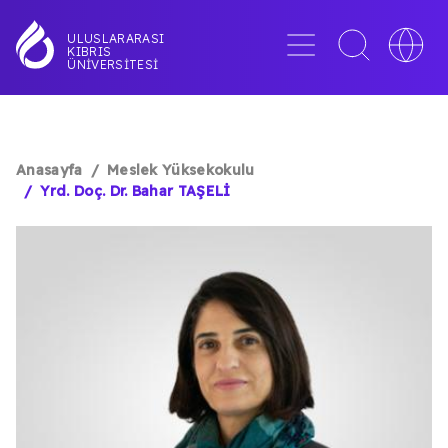
Ana
içeriğe
Menü
Toggle
Toggle
ULUSLARARASI
KIBRIS
atla
search
languag
ÜNIVERSITESI
interface
switche
Anasayfa
Meslek Yüksekokulu
SAYFA
Yrd. Doç. Dr. Bahar TAŞELİ
YOLU