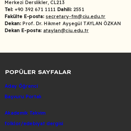
Merkezi Derslikler, CL213
Tel:
+90 392 671 1111
Dahili:
2551
Fakülte E-posta:
secretary-fm@ciu.edu.tr
Dekan:
Prof. Dr. Hikmet Ayşegül TAYLAN ÖZKAN
Dekan E-posta:
ataylan@ciu.edu.tr
POPÜLER SAYFALAR
Aday Öğrenci
Başvuru Portalı
Akademik Takvim
folklor/edebiyat dergisi