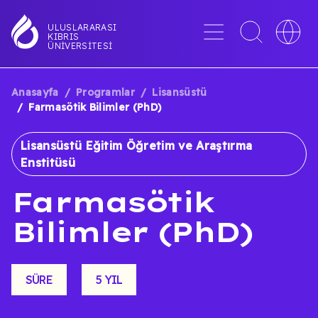
Ana
içeriğe
Menü
Toggle
Toggle
ULUSLARARASI
KIBRIS
atla
search
languag
ÜNIVERSITESI
interface
switche
Anasayfa
Programlar
Lisansüstü
SAYFA
Farmasötik Bilimler (PhD)
YOLU
Lisansüstü Eğitim Öğretim ve Araştırma
Enstitüsü
Farmasötik
Bilimler (PhD)
SÜRE
5 YIL