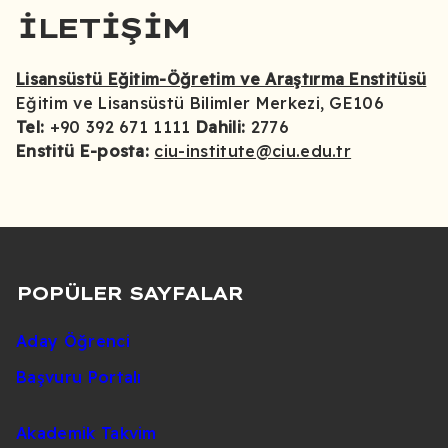
İLETIŞIM
Lisansüstü Eğitim-Öğretim ve Araştırma Enstitüsü
Eğitim ve Lisansüstü Bilimler Merkezi, GE106
Tel:
+90 392 671 1111
Dahili:
2776
Enstitü E-posta:
ciu-institute@ciu.edu.tr
POPÜLER SAYFALAR
Aday Öğrenci
Başvuru Portalı
Akademik Takvim