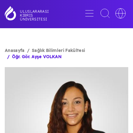
Ana
içeriğe
Menü
Toggle
Toggle
ULUSLARARASI
KIBRIS
atla
search
languag
ÜNIVERSITESI
interface
switche
Anasayfa
Sağlık Bilimleri Fakültesi
SAYFA
Öğr. Gör. Ayşe VOLKAN
YOLU