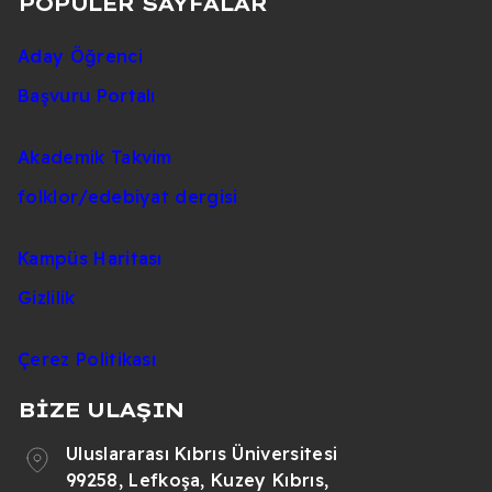
POPÜLER SAYFALAR
Uluslararası hakemli dergilerde yayınlanan
Aday Öğrenci
makaleler (SCI,SSCI,Arts and Humanities)
Başvuru Portalı
Kistik fibrozlu çocuklarda ve sağlıklı
akranlarında yürüme parametrelerinin
Akademik Takvim
karşılaştırılması için üç eksenli ivme ölçer
folklor/edebiyat dergisi
sistemi - 2020
Kampüs Haritası
Diğer yayınlar
Gizlilik
KİSTİK FİBROZİSLİ ÇOCUK VE
ADÖLESANLARDA AEROBİK EGZERSİZ
Çerez Politikası
KAPASİTESİ İLE SOLUNUM KAS KUVVETİ
İLİŞKİSİ - 2017
BİZE ULAŞIN
Uluslararası Kıbrıs Üniversitesi
99258, Lefkoşa, Kuzey Kıbrıs,