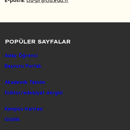
E-posta:
ciu-pr@ciu.edu.tr
POPÜLER SAYFALAR
Aday Öğrenci
Başvuru Portalı
Akademik Takvim
folklor/edebiyat dergisi
Kampüs Haritası
Gizlilik