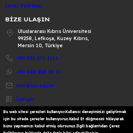
Çerez Politikası
BİZE ULAŞIN
Uluslararası Kıbrıs Üniversitesi
99258, Lefkoşa, Kuzey Kıbrıs,
Mersin 10, Türkiye
+90 392 671 1111
+90 548 858 96 31
info@ciu.edu.tr
İletişim
Bu web sitesi çerezleri kullanıyor.Kullanıcı deneyiminizi geliştirmek
için bu sitede çerezler kullanıyoruz.Kabul Et düğmesini tıklayarak
bunu yapmamızı kabul etmiş olursunuz.İlgili bağlantıdan Çerez
https://www.facebook.com/CIUOfficial
https://twitter.com/CIUOfficial
https://www.instagram.com/ciu.officia
https://www.youtube.com/user/ul
https://www.linkedin.co