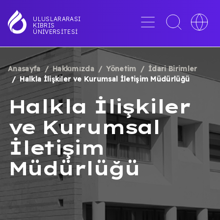
Ana
içeriğe
Menü
Toggle
Toggle
ULUSLARARASI
KIBRIS
atla
search
languag
ÜNIVERSITESI
interface
switche
Anasayfa
Hakkımızda
Yönetim
İdari Birimler
SAYFA
Halkla İlişkiler ve Kurumsal İletişim Müdürlüğü
YOLU
Halkla İlişkiler
ve Kurumsal
İletişim
Müdürlüğü