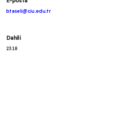
E-posta
btaseli@ciu.edu.tr
Dahili
2318