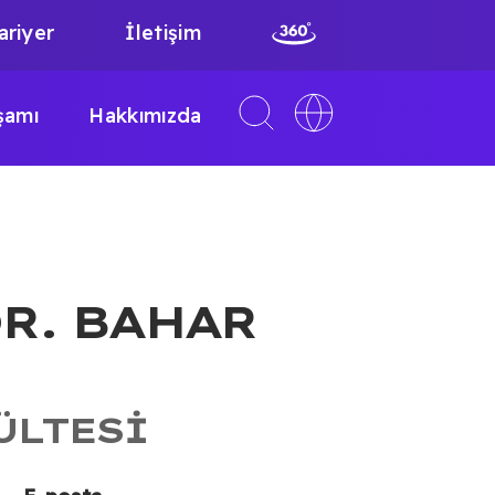
ariyer
İletişim
Toggle
Toggle
şamı
Hakkımızda
search
language
interface
switcher
DR. BAHAR
ÜLTESI