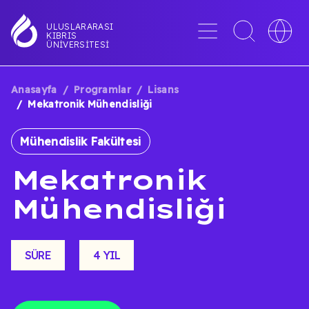
Ana
içeriğe
Menü
Toggle
Toggle
ULUSLARARASI
KIBRIS
atla
search
languag
ÜNIVERSITESI
interface
switche
Anasayfa
Programlar
Lisans
SAYFA
Mekatronik Mühendisliği
YOLU
Mühendislik Fakültesi
Mekatronik
Mühendisliği
SÜRE
4 YIL