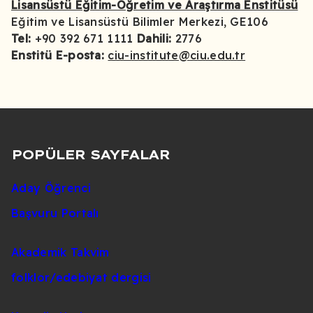
Lisansüstü Eğitim-Öğretim ve Araştırma Enstitüsü
Eğitim ve Lisansüstü Bilimler Merkezi, GE106
Tel:
+90 392 671 1111
Dahili:
2776
Enstitü E-posta:
ciu-institute@ciu.edu.tr
POPÜLER SAYFALAR
Aday Öğrenci
Başvuru Portalı
Akademik Takvim
folklor/edebiyat dergisi