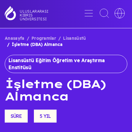
Ana
içeriğe
Menü
Toggle
Toggle
ULUSLARARASI
KIBRIS
atla
search
languag
ÜNIVERSITESI
interface
switche
Anasayfa
Programlar
Lisansüstü
SAYFA
İşletme (DBA) Almanca
YOLU
Lisansüstü Eğitim Öğretim ve Araştırma
Enstitüsü
İşletme (DBA)
Almanca
SÜRE
5 YIL