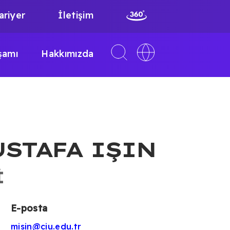
ariyer
İletişim
Toggle
Toggle
şamı
Hakkımızda
search
language
interface
switcher
USTAFA IŞIN
I
E-posta
misin@ciu.edu.tr