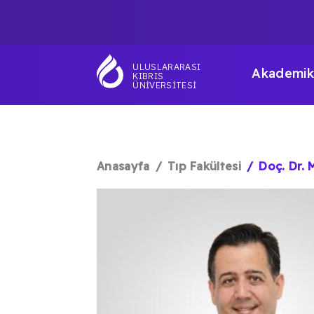
Ana
TOP
içeriğe
atla
NAVIGATIO
MAI
ULUSLARARASI
Akademik
KIBRIS
NAV
ÜNIVERSITESI
Anasayfa
Tıp Fakültesi
Doç. Dr. 
SAYFA
YOLU