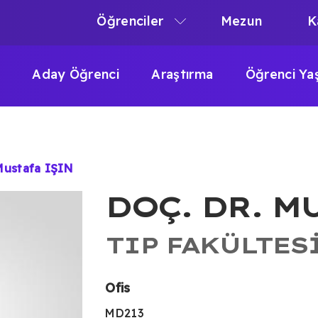
Öğrenciler
Mezun
K
N
N
Aday Öğrenci
Araştırma
Öğrenci Ya
IGATION
Mustafa IŞIN
DOÇ. DR. M
TIP FAKÜLTES
Ofis
MD213