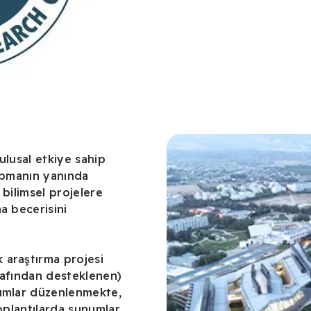
ulusal etkiye sahip
yapmanın yanında
 bilimsel projelere
a becerisini
 araştırma projesi
rafından desteklenen)
yumlar düzenlenmekte,
 toplantılarda sunumlar