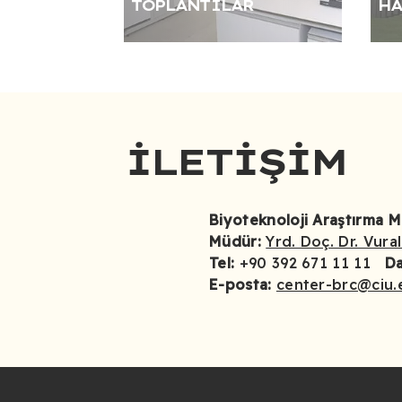
TOPLANTILAR
HA
İLETIŞIM
Biyoteknoloji Araştırma M
Müdür:
Yrd. Doç. Dr. Vural
Tel:
+90 392 671 11 11
Da
E-posta:
center-brc@ciu.