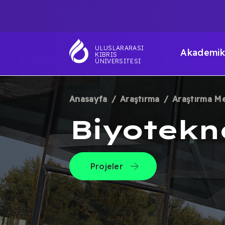
Ana
TOP
içeriğe
atla
NAVIGATIO
MAI
ULUSLARARASI
Akademik
KIBRIS
NAV
ÜNIVERSITESI
Anasayfa
Araştırma
Araştırma Me
SAYFA
Biyotekno
YOLU
Projeler