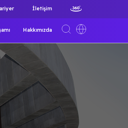
ariyer
İletişim
Toggle
Toggle
şamı
Hakkımızda
search
language
interface
switcher