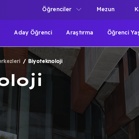
Öğrenciler
Mezun
K
N
N
Aday Öğrenci
Araştırma
Öğrenci Ya
IGATION
rkezleri
Biyoteknoloji
loji