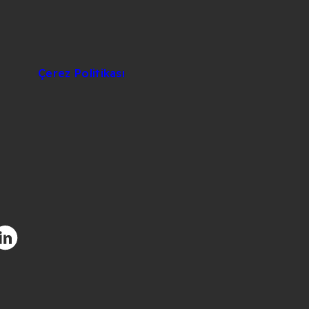
Çerez Politikası
facebook.com/CIUOfficial
/twitter.com/CIUOfficial
nstagram.com/ciu.official/
/www.youtube.com/user/uluslararasikibris
ttps://www.linkedin.com/school/uluslararas%C4%B1-
k%C4%B1br%C4%B1s-
C3%BCniversitesi/