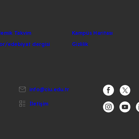
emik Takvim
Kampüs Haritası
lor/edebiyat dergisi
Gizlilik
info@ciu.edu.tr
https://www.
https:/
İletişim
https://www.i
https:/
h
%