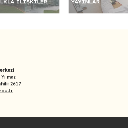
LKLA İLIŞKILER
YAYINLAR
erkezi
 Yılmaz
hili:
2617
edu.tr