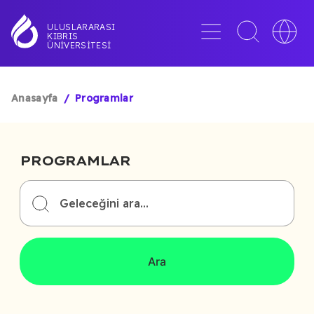
Ana
içeriğe
Menü
Toggle
Toggle
ULUSLARARASI
KIBRIS
atla
search
languag
ÜNIVERSITESI
interface
switche
Anasayfa
Programlar
SAYFA
YOLU
PROGRAMLAR
Ara
Ara