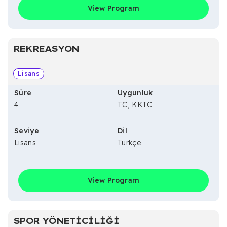
View Program
REKREASYON
Lisans
Süre
Uygunluk
4
TC, KKTC
Seviye
Dil
Lisans
Türkçe
View Program
SPOR YÖNETICILIĞI