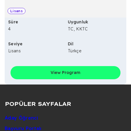
Lisans
Süre
Uygunluk
4
TC, KKTC
Seviye
Dil
Lisans
Türkçe
View Program
POPÜLER SAYFALAR
Aday Öğrenci
Başvuru Portalı